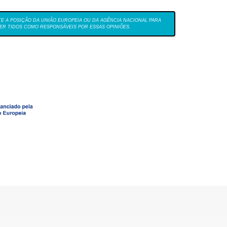
TE A POSIÇÃO DA UNIÃO EUROPEIA OU DA AGÊNCIA NACIONAL PARA
R TIDOS COMO RESPONSÁVEIS POR ESSAS OPINIÕES.