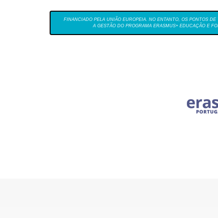
FINANCIADO PELA UNIÃO EUROPEIA. NO ENTANTO, OS PONTOS DE 
A GESTÃO DO PROGRAMA ERASMUS+ EDUCAÇÃO E FOR