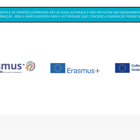
VISTA E AS OPINIÕES EXPRESSAS SÃO AS DO(S) AUTOR(ES) E NÃO REFLETEM NECESSARIAMEN
MAÇÃO. NEM A UNIÃO EUROPEIA NEM A AUTORIDADE QUE CONCEDE A SUBVENÇÃO PODEM SE